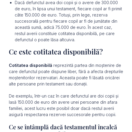
Dacă defunctul avea doi copii și o avere de 300.000
de euro, în lipsa unui testament, fiecare copil ar fi primit
câte 150.000 de euro. Totuși, prin lege, rezerva
succesorală pentru fiecare copil ar fi de jumătate din
această sumă, adică 75.000 de euro. În acest caz,
restul averii constituie cotitatea disponibilă, pe care
defunctul o poate lăsa altcuiva.
Ce este cotitatea disponibilă?
Cotitatea disponibilă
reprezintă partea din moștenire de
care defunctul poate dispune liber, fără a afecta drepturile
moștenitorilor rezervatari. Aceasta poate fi lăsată oricărei
alte persoane prin testament sau donații.
De exemplu, într-un caz în care defunctul are doi copii și
lasă 150.000 de euro din avere unei persoane din afara
familiei, acest lucru este posibil doar dacă restul averii
asigură respectarea rezervei succesorale pentru copii.
Ce se întâmplă dacă testamentul încalcă