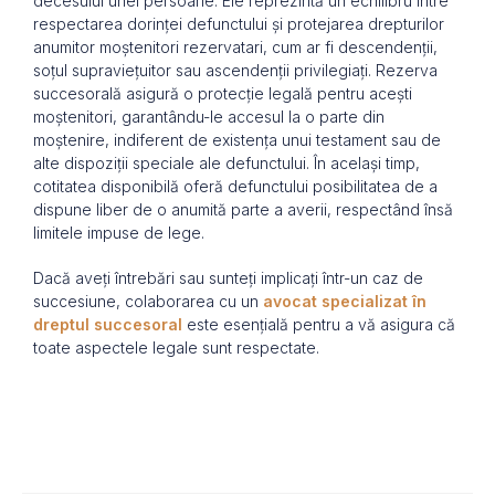
decesului unei persoane. Ele reprezintă un echilibru între
respectarea dorinței defunctului și protejarea drepturilor
anumitor moștenitori rezervatari, cum ar fi descendenții,
soțul supraviețuitor sau ascendenții privilegiați. Rezerva
succesorală asigură o protecție legală pentru acești
moștenitori, garantându-le accesul la o parte din
moștenire, indiferent de existența unui testament sau de
alte dispoziții speciale ale defunctului. În același timp,
cotitatea disponibilă oferă defunctului posibilitatea de a
dispune liber de o anumită parte a averii, respectând însă
limitele impuse de lege.
Dacă aveți întrebări sau sunteți implicați într-un caz de
succesiune, colaborarea cu un
avocat specializat în
dreptul succesoral
este esențială pentru a vă asigura că
toate aspectele legale sunt respectate.