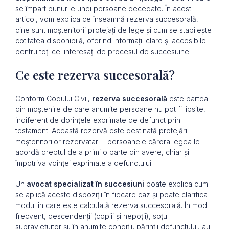
se împart bunurile unei persoane decedate. În acest
articol, vom explica ce înseamnă rezerva succesorală,
cine sunt moștenitorii protejați de lege și cum se stabilește
cotitatea disponibilă, oferind informații clare și accesibile
pentru toți cei interesați de procesul de succesiune.
Ce este rezerva succesorală?
Conform Codului Civil,
rezerva succesorală
este partea
din moștenire de care anumite persoane nu pot fi lipsite,
indiferent de dorințele exprimate de defunct prin
testament. Această rezervă este destinată protejării
moștenitorilor rezervatari – persoanele cărora legea le
acordă dreptul de a primi o parte din avere, chiar și
împotriva voinței exprimate a defunctului.
Un
avocat specializat în succesiuni
poate explica cum
se aplică aceste dispoziții în fiecare caz și poate clarifica
modul în care este calculată rezerva succesorală. În mod
frecvent, descendenții (copiii și nepoții), soțul
supraviețuitor și, în anumite condiții, părinții defunctului, au